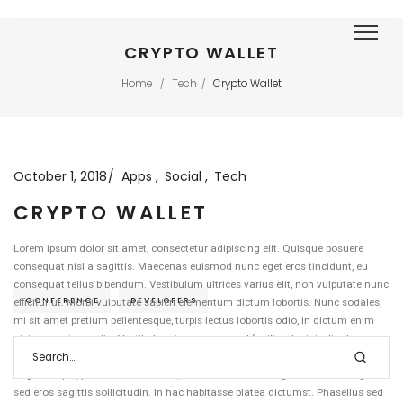
CRYPTO WALLET
Home
Tech
Crypto Wallet
/
/
October 1, 2018
Apps
Social
Tech
CRYPTO WALLET
Lorem ipsum dolor sit amet, consectetur adipiscing elit. Quisque posuere
consequat nisl a sagittis. Maecenas euismod nunc eget eros tincidunt, eu
consequat tellus bibendum. Vestibulum ultrices varius elit, non vulputate nunc
CONFERENCE
DEVELOPERS
efficitur ut. Morbi vulputate sapien elementum dictum lobortis. Nunc sodales,
mi sit amet pretium pellentesque, turpis lectus lobortis odio, in dictum enim
nisi elementum odio. Vestibulum tempor, eros vel facilisis lacinia, ligula sem
porttitor elit, ac vulputate velit nibh a elit. Cras tristique ultricies facilisis. Nam
augue neque, pulvinar sed nibh ac, vestibulum efficitur ligula. Donec ut ligula
sed eros sagittis sollicitudin. In hac habitasse platea dictumst. Phasellus sed