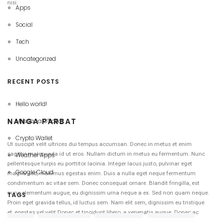
nisi.
Apps
Social
Tech
Uncategorized
RECENT POSTS
Hello world!
NANGA PARBAT
Messana O’Rorke
Crypto Wallet
Ut suscipit velit ultrices dui tempus accumsan. Donec in metus et enim
sagittis malesuada id ut eros. Nullam dictum in metus eu fermentum. Nunc
Weather Apps
pellentesque turpis eu porttitor lacinia. Integer lacus justo, pulvinar eget
Google Cloud
magna sed, maximus egestas enim. Duis a nulla eget neque fermentum
condimentum ac vitae sem. Donec consequat ornare. Blandit fringilla, est
nunc elementum augue, eu dignissim urna neque a ex. Sed non quam neque.
TAGS
Proin eget gravida tellus, id luctus sem. Nam elit sem, dignissim eu tristique
et, egestas vel velit.Donec et tincidunt libero, a venenatis augue. Donec ac