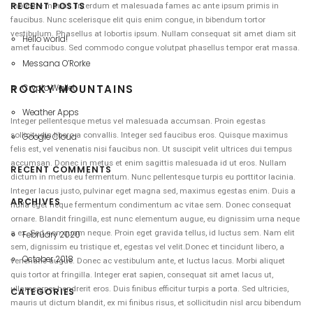
RECENT POSTS
molestie mauris. Interdum et malesuada fames ac ante ipsum primis in
faucibus. Nunc scelerisque elit quis enim congue, in bibendum tortor
vestibulum. Phasellus at lobortis ipsum. Nullam consequat sit amet diam sit
Hello world!
amet faucibus. Sed commodo congue volutpat phasellus tempor erat massa.
Messana O’Rorke
ROCKY MOUNTAINS
Crypto Wallet
Weather Apps
Integer pellentesque metus vel malesuada accumsan. Proin egestas
sollicitudin libero a convallis. Integer sed faucibus eros. Quisque maximus
Google Cloud
felis est, vel venenatis nisi faucibus non. Ut suscipit velit ultrices dui tempus
accumsan. Donec in metus et enim sagittis malesuada id ut eros. Nullam
RECENT COMMENTS
dictum in metus eu fermentum. Nunc pellentesque turpis eu porttitor lacinia.
Integer lacus justo, pulvinar eget magna sed, maximus egestas enim. Duis a
ARCHIVES
nulla eget neque fermentum condimentum ac vitae sem. Donec consequat
ornare. Blandit fringilla, est nunc elementum augue, eu dignissim urna neque
a ex. Sed non quam neque. Proin eget gravida tellus, id luctus sem. Nam elit
February 2020
sem, dignissim eu tristique et, egestas vel velit.Donec et tincidunt libero, a
October 2018
venenatis augue. Donec ac vestibulum ante, et luctus lacus. Morbi aliquet
quis tortor at fringilla. Integer erat sapien, consequat sit amet lacus ut,
ullamcorper hendrerit eros. Duis finibus efficitur turpis a porta. Sed ultricies,
CATEGORIES
mauris ut dictum blandit, ex mi finibus risus, et sollicitudin nisl arcu bibendum