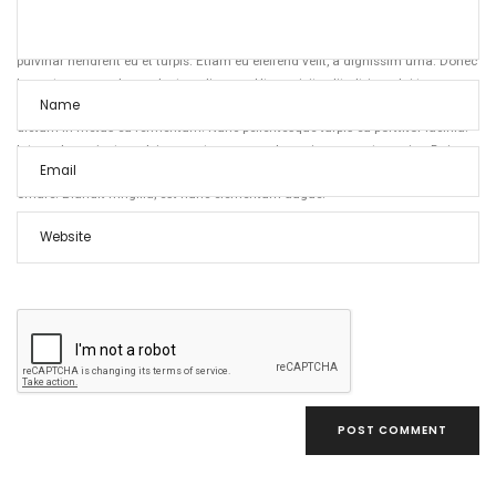
lorem. Curabitur gravida accumsan diam quis auctor. Proin hendrerit lorem
consectetur, mattis velit molestie, sagittis massa. Donec et urna vel turpis
pulvinar hendrerit eu et turpis. Etiam eu eleifend velit, a dignissim urna. Donec
laoreet massa vel nunc luctus aliquam. Ut suscipit velit ultrices dui tempus
accumsan. Donec in metus et enim sagittis malesuada id ut eros. Nullam
dictum in metus eu fermentum. Nunc pellentesque turpis eu porttitor lacinia.
Integer lacus justo, pulvinar eget magna sed, maximus egestas enim. Duis a
nulla eget neque fermentum condimentum ac vitae sem. Donec consequat
ornare. Blandit fringilla, est nunc elementum augue.