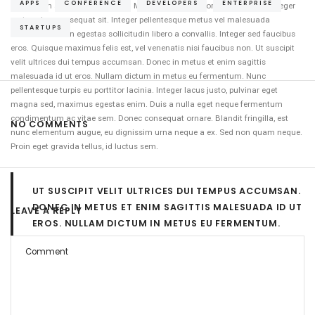
APPS
CONFERENCE
DEVELOPERS
ENTERPRISE
vestibulum ante, et luctus lacus. Morbi aliquet quis tortor at fringilla. Integer
erat sapien, consequat sit. Integer pellentesque metus vel malesuada
STARTUPS
accumsan. Proin egestas sollicitudin libero a convallis. Integer sed faucibus
eros. Quisque maximus felis est, vel venenatis nisi faucibus non. Ut suscipit
velit ultrices dui tempus accumsan. Donec in metus et enim sagittis
malesuada id ut eros. Nullam dictum in metus eu fermentum. Nunc
pellentesque turpis eu porttitor lacinia. Integer lacus justo, pulvinar eget
magna sed, maximus egestas enim. Duis a nulla eget neque fermentum
condimentum ac vitae sem. Donec consequat ornare. Blandit fringilla, est
NO COMMENTS
nunc elementum augue, eu dignissim urna neque a ex. Sed non quam neque.
Proin eget gravida tellus, id luctus sem.
UT SUSCIPIT VELIT ULTRICES DUI TEMPUS ACCUMSAN.
DONEC IN METUS ET ENIM SAGITTIS MALESUADA ID UT
LEAVE A REPLY
EROS. NULLAM DICTUM IN METUS EU FERMENTUM.
NUNC PELLENTESQUE.
Vestibulum porttitor fermentum quam, sit amet pharetra ligula vestibulum id.
Nulla felis mi, blandit sed egestas non, placerat et nisi. Cras eu lectus ipsum.
Integer et cursus ante. In orci enim, scelerisque eget tellus non, iaculis porta